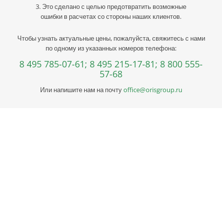
3. Это сделано с целью предотвратить возможные
ошибки в расчетах со стороны наших клиентов.
Чтобы узнать актуальные цены, пожалуйста, свяжитесь с нами
по одному из указанных номеров телефона:
8 495 785-07-61;
8 495 215-17-81;
8 800 555-
57-68
Или напишите нам на почту
office@orisgroup.ru
Профессиональная консультация по выбору
металла
Профессиональная консультация по выбору металла с
учетом сферы деятельности, индивидуальное решение под
ваш запрос. Поможем скомплектовать заказ и сэкономить!