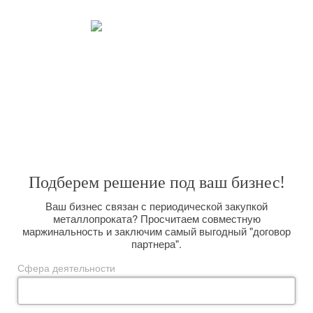
взаимовыгодной.
Закрываем все потребности.
Широкий спектр услуг, позволяет решить любую поставленную
задачу. Вас интересуют поставки металлопроката большим оптом на
долговременной основе? Мы сможем организовать их для Вас,
размещая заказы прямо на комбинате и выполняя вагонную отгрузку.
Подберем решение под ваш бизнес!
Ваш бизнес связан с периодической закупкой
металлопроката? Просчитаем совместную
маржинальность и заключим самый выгодный "договор
партнера".
Сфера деятельности