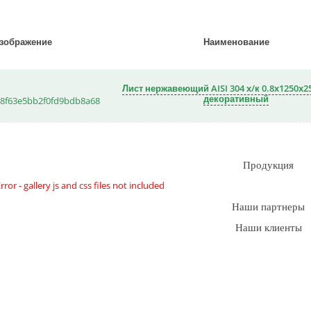
зображение
Наименование
Лист нержавеющий AISI 304 х/к 0.8х1250х25
декоративный
Продукция
rror - gallery js and css files not included
Наши партнеры
Наши клиенты