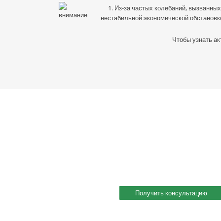
1. Из-за частых колебаний, вызванных
нестабильной экономической обстановк
Чтобы узнать ак
Профессиональная консультация по в
Профессиональная консультация по выбору металла с 
индивидуальное решение под ваш запрос. Поможем скомпл
Получить консультацию