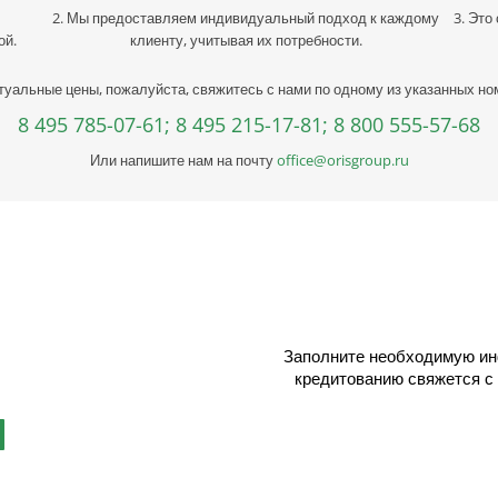
2. Мы предоставляем индивидуальный подход к каждому
3. Это
ой.
клиенту, учитывая их потребности.
туальные цены, пожалуйста, свяжитесь с нами по одному из указанных н
8 495 785-07-61;
8 495 215-17-81;
8 800 555-57-68
Или напишите нам на почту
office@orisgroup.ru
ыбору металла
учетом сферы деятельности,
Заполните необходимую ин
ектовать заказ и сэкономить!
кредитованию свяжется с