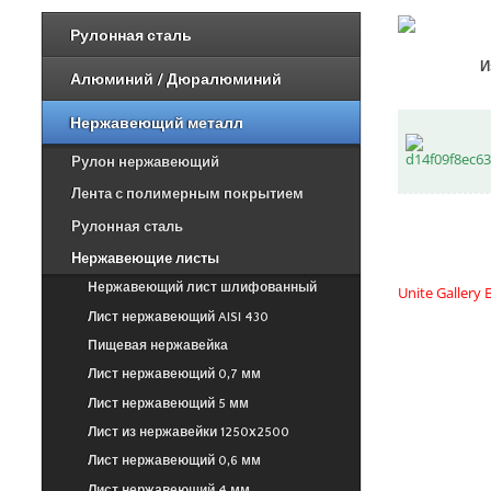
Опция приобретения
ЗАГОТОВОК
: платите
только за необходимый вам объем, избегая
Рулонная сталь
лишних расходов на весь товар.
И
Алюминий / Дюралюминий
Для жителей Москвы:
БЕСПЛАТНАЯ
ДОСТАВКА
в районе МКАД и ТТК для заказов
от 100 тысяч рублей.
Нержавеющий металл
Для заказчиков из регионов:
БЕСПЛАТНАЯ
Рулон нержавеющий
ДОСТАВКА
до выбранной вами транспортной
компании.
Лента с полимерным покрытием
Рулонная сталь
Возможность оформления заказа
КРУГЛОСУТОЧНО
по телефонам:
Нержавеющие листы
8 495 785-07-61
,
8 495 215-17-81
,
Нержавеющий лист шлифованный
Unite Gallery E
8 800 555-57-68
Лист нержавеющий AISI 430
или по электронной почте
office@orisgroup.ru
Пищевая нержавейка
БЕСПЛАТНЫЙ ЗАЕЗД
на складскую
Лист нержавеющий 0,7 мм
территорию для клиентов "ТПК Союз-Орис".
Лист нержавеющий 5 мм
Лист из нержавейки 1250х2500
Лист нержавеющий 0,6 мм
Лист нержавеющий 4 мм