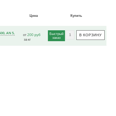
Цена
Купить
00, AN 5,
Быстрый
200 руб
от
заказ
за кг