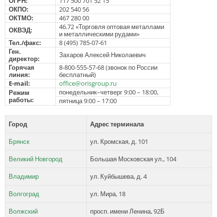
ОГРН:
117 500 701 52 15
ОКПО:
202 540 56
ОКТМО:
467 280 00
46.72 «Торговля оптовая металлами
ОКВЭД:
и металлическими рудами»
Тел./факс:
8 (495) 785-07-61
Ген.
Захаров Алексей Николаевич
директор:
Горячая
8-800-555-57-68 (звонок по России
линия:
бесплатный)
E-mail:
office@orisgroup.ru
понедельник–четверг 9:00 – 18:00,
Режим
работы:
пятница 9:00 – 17:00
Город
Адрес терминала
Брянск
ул. Кромская, д. 101
Великий Новгород
Большая Московская ул., 104
Владимир
ул. Куйбышева, д. 4
Волгоград
ул. Мира, 18
Волжский
просп. имени Ленина, 92Б