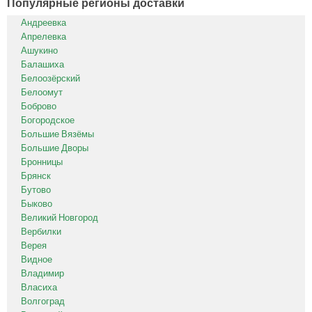
Популярные регионы доставки
Андреевка
Апрелевка
Ашукино
Балашиха
Белоозёрский
Белоомут
Боброво
Богородское
Большие Вязёмы
Большие Дворы
Бронницы
Брянск
Бутово
Быково
Великий Новгород
Вербилки
Верея
Видное
Владимир
Власиха
Волгоград