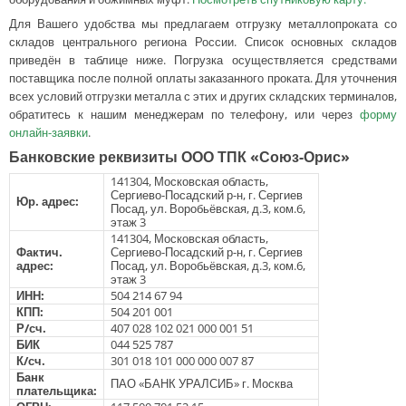
Для Вашего удобства мы предлагаем отгрузку металлопроката со
складов центрального региона России. Список основных складов
приведён в таблице ниже. Погрузка осуществляется средствами
поставщика после полной оплаты заказанного проката. Для уточнения
всех условий отгрузки металла с этих и других складских терминалов,
обратитесь к нашим менеджерам по телефону, или через
форму
онлайн-заявки
.
Банковские реквизиты ООО ТПК «Союз-Орис»
141304, Московская область,
Сергиево-Посадский р-н, г. Сергиев
Юр. адрес:
Посад, ул. Воробьёвская, д.3, ком.6,
этаж 3
141304, Московская область,
Фактич.
Сергиево-Посадский р-н, г. Сергиев
адрес:
Посад, ул. Воробьёвская, д.3, ком.6,
этаж 3
ИНН:
504 214 67 94
КПП:
504 201 001
Р/сч.
407 028 102 021 000 001 51
БИК
044 525 787
К/сч.
301 018 101 000 000 007 87
Банк
ПАО «БАНК УРАЛСИБ» г. Москва
плательщика: