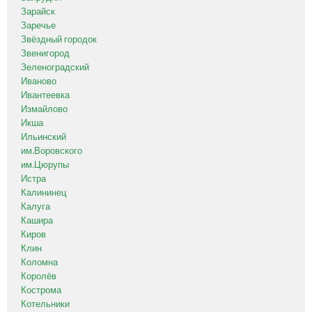
Зарайск
Заречье
Звёздный городок
Звенигород
Зеленоградский
Иваново
Ивантеевка
Измайлово
Икша
Ильинский
им.Воровского
им.Цюрупы
Истра
Калининец
Калуга
Кашира
Киров
Клин
Коломна
Королёв
Кострома
Котельники