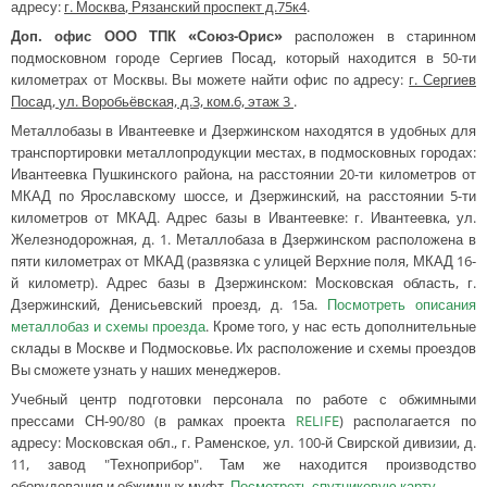
адресу:
г. Москва
,
Рязанский проспект д.75к4
.
Доп. офис ООО ТПК «Союз-Орис»
расположен в старинном
подмосковном городе Сергиев Посад, который находится в 50-ти
километрах от Москвы. Вы можете найти офис по адресу:
г. Сергиев
Посад
,
ул. Воробьёвская, д.3, ком.6, этаж 3
.
Металлобазы в Ивантеевке и Дзержинском находятся в удобных для
транспортировки металлопродукции местах, в подмосковных городах:
Ивантеевка Пушкинского района, на расстоянии 20-ти километров от
МКАД по Ярославскому шоссе, и Дзержинский, на расстоянии 5-ти
километров от МКАД. Адрес базы в Ивантеевке: г. Ивантеевка, ул.
Железнодорожная, д. 1. Металлобаза в Дзержинском расположена в
пяти километрах от МКАД (развязка с улицей Верхние поля, МКАД 16-
й километр). Адрес базы в Дзержинском: Московская область, г.
Дзержинский, Денисьевский проезд, д. 15а.
Посмотреть описания
металлобаз и схемы проезда
. Кроме того, у нас есть дополнительные
склады в Москве и Подмосковье. Их расположение и схемы проездов
Вы сможете узнать у наших менеджеров.
Учебный центр подготовки персонала по работе с обжимными
прессами СН-90/80 (в рамках проекта
RELIFE
) располагается по
адресу: Московская обл., г. Раменское, ул. 100-й Свирской дивизии, д.
11, завод "Техноприбор". Там же находится производство
оборудования и обжимных муфт.
Посмотреть спутниковую карту.