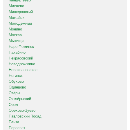
Менделеево
Михнево
Мишеронский
Можайск
Молодёжный
Монино
Москва
Мытищи
Наро-Фоминск
Нахабино
Некрасовский
Новодрожжино
Новоивановское
Ногинск
Обухово
Одинцово
Озёры
Октябрьский
Орел
Орехово-Зуево
Павловский Посад
Пенза
Пересвет