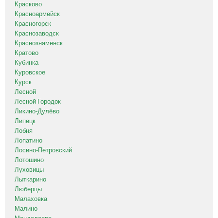
Красково
Красноармейск
Красногорск
Краснозаводск
Краснознаменск
Кратово
Кубинка
Куровское
Курск
Лесной
Лесной Городок
Ликино-Дулёво
Липецк
Лобня
Лопатино
Лосино-Петровский
Лотошино
Луховицы
Лыткарино
Люберцы
Малаховка
Малино