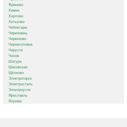
Фряново
Химки
Хорлово
Хотьково
Чебоксары
Череповец
Черкизово
Черноголовка
Черусти
Чехов
Шатура
Шаховская
Щёлково
Электрогорск
Электросталь
Электроугли
Ярославль
Яхрома