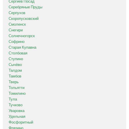
Сергиев Посад
Серебряные Пруды
Серпухов
Скоропусковский
Смоленск
Снегири
Солнечногорск
Софрино
Старая Купавна
Столбовая
Ступино
Сычёво
Талдом
Тамбов
Тверь
Тольятти
Томилино
Тула
Тучково
Уваровка
Удельная
Фосфоритный
Фрязино