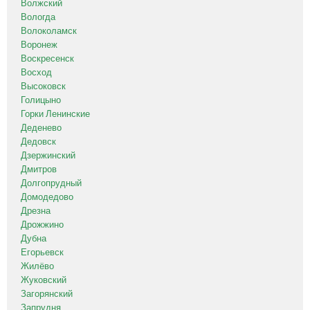
Волжский
Вологда
Волоколамск
Воронеж
Воскресенск
Восход
Высоковск
Голицыно
Горки Ленинские
Деденево
Дедовск
Дзержинский
Дмитров
Долгопрудный
Домодедово
Дрезна
Дрожжино
Дубна
Егорьевск
Жилёво
Жуковский
Загорянский
Запрудня