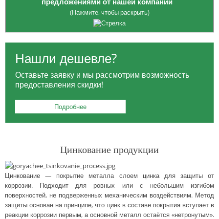
предложениями от нашей компании
(Нажмите, чтобы раскрыть)
Опция приобретения
ЗАГОТОВОК
: платите только за
необходимый вам объем, избегая лишних расходов на весь товар.
Нашли дешевле?
Для жителей Москвы:
БЕСПЛАТНАЯ ДОСТАВКА
в районе МКАД и
Оставьте заявку и мы рассмотрим возможность
ТТК для заказов от 100 тысяч рублей.
предоставления скидки!
Для заказчиков из регионов:
БЕСПЛАТНАЯ ДОСТАВКА
до
выбранной вами транспортной компании.
Подробнее
Возможность оформления заказа
КРУГЛОСУТОЧНО
по
телефонам:
8 495 785-07-61
,
8 495 215-17-81
,
Цинкование продукции
8 800 555-57-68
или по электронной почте
office@orisgroup.ru
Цинкование — покрытие металла слоем цинка для защиты от
БЕСПЛАТНЫЙ ЗАЕЗД
на складскую территорию для клиентов "ТПК
коррозии. Подходит для ровных или с небольшим изгибом
Союз-Орис".
поверхностей, не подверженных механическим воздействиям. Метод
защиты основан на принципе, что цинк в составе покрытия вступает в
реакции коррозии первым, а основной металл остаётся «нетронутым».