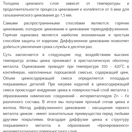
Толщина цинкового слоя зависит от температуры и
продолжительности процесса цинкования и колеблется от 6 мкм для
гальванического цинкования до 1,5 мм.
Самыми распространенными способами являются: горячее
цинкование, холодное цинкование и цинкование термодиффузионное.
Горячая оцинковка является наиболее экономичным и простым
способом защиты от коррозии. Диффузионное цинкование позволяет
добиться увеличения срока службы в десятки раз.
Суть заключается в следующем: под воздействием высоких
температур атомы цинка проникают в кристаллическую оболочку
металла. Оцинкование проводят при температуре 350 - 420˚С в
контейнерах, наполненных порошковой смесью, содержащей цинк.
Объем цинкосодержащей смеси определяется площадью
покрываемых деталей. При нагреве изделий в цинкосодержащей
смеси происходит внедрение цинка в поверхностный слой металла с
образованием химических соединений - интерметаллидов Ζn – Fe
различного состава. В итоге мы получаем прочный сплав цинка и
железа. Метод диффузионного цинкования - насыщения черного
металла цинком - имеет значительные преимущества перед любыми
другими покрытиями, благодаря диффузии цинка в структуру
покрываемого металла и образования «бронированного»
интерметаллидного поверхностного слоя.