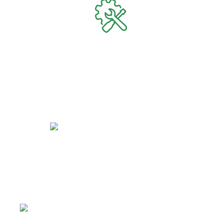
Быстрый и индивидуальный сервис.
Каждому клиенту присваивается индивидуальный менеджер, и работу
он ведет четко и согласованно. Вы можете связаться с ним по
мобильному телефону, даже когда этот менеджер на производстве
или на выезде. Также мы помогаем решить вопросы по поставкам
металлопроката в нужный Вам срок.
Реализация идей для Вашего бизнеса.
Многолетний опыт нашей компании позволяет реализовать Ваши идеи
совместными усилиями. Менеджеры нашей компании постараются
подсказать и сформировать заказ в точности с Вашими проектами.
Вы экономите свое время, выполняя необходимые