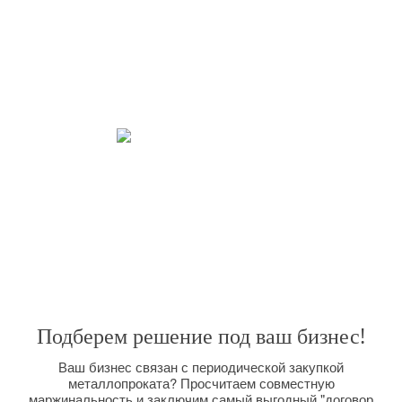
задачи.
21 век – век скоростей. Наша мобильность – наше кредо. Мы ценим
Ваше время превыше всего. Мы четко следим за работой с нашими
клиентами. Стараемся сделать Вашу работу с нами приятной и
взаимовыгодной.
Закрываем все потребности.
Широкий спектр услуг, позволяет решить любую поставленную
задачу. Вас интересуют поставки металлопроката большим оптом на
долговременной основе? Мы сможем организовать их для Вас,
размещая заказы прямо на комбинате и выполняя вагонную отгрузку.
Подберем решение под ваш бизнес!
Ваш бизнес связан с периодической закупкой
металлопроката? Просчитаем совместную
маржинальность и заключим самый выгодный "договор