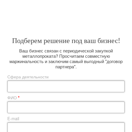
Широкий спектр услуг, позволяет решить любую поставленную
задачу. Вас интересуют поставки металлопроката большим оптом на
долговременной основе? Мы сможем организовать их для Вас,
размещая заказы прямо на комбинате и выполняя вагонную отгрузку.
Подберем решение под ваш бизнес!
Ваш бизнес связан с периодической закупкой
металлопроката? Просчитаем совместную
маржинальность и заключим самый выгодный "договор
партнера".
Сфера деятельности
ФИО
*
E-mail