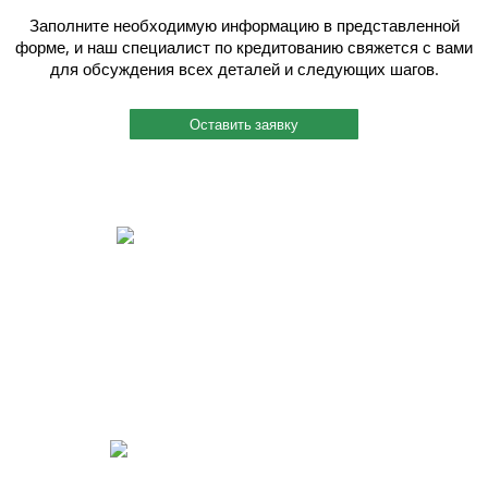
Заполните необходимую информацию в представленной
форме, и наш специалист по кредитованию свяжется с вами
для обсуждения всех деталей и следующих шагов.
Оставить заявку
Быстрый и индивидуальный сервис.
Каждому клиенту присваивается индивидуальный менеджер, и работу
он ведет четко и согласованно. Вы можете связаться с ним по
мобильному телефону, даже когда этот менеджер на производстве
или на выезде. Также мы помогаем решить вопросы по поставкам
металлопроката в нужный Вам срок.
Реализация идей для Вашего бизнеса.