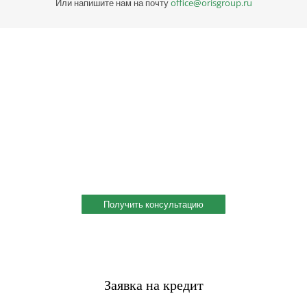
Или напишите нам на почту
office@orisgroup.ru
Профессиональная консультация по выбору
металла
Профессиональная консультация по выбору металла с
учетом сферы деятельности, индивидуальное решение под
ваш запрос. Поможем скомплектовать заказ и сэкономить!
Получить консультацию
Заявка на кредит