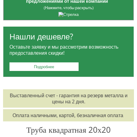
предложениями от нашей компании
(Нажмите, чтобы раскрыть)
Опция приобретения
ЗАГОТОВОК
: платите только за
необходимый вам объем, избегая лишних расходов на весь товар.
Нашли дешевле?
Для жителей Москвы:
БЕСПЛАТНАЯ ДОСТАВКА
в районе МКАД и
Оставьте заявку и мы рассмотрим возможность
ТТК для заказов от 100 тысяч рублей.
предоставления скидки!
Для заказчиков из регионов:
БЕСПЛАТНАЯ ДОСТАВКА
до
выбранной вами транспортной компании.
Подробнее
Возможность оформления заказа
КРУГЛОСУТОЧНО
по
телефонам:
8 495 785-07-61
,
8 495 215-17-81
,
8 800 555-57-68
Выставленный счет - гарантия на резерв металла и
или по электронной почте
office@orisgroup.ru
цены на 2 дня.
БЕСПЛАТНЫЙ ЗАЕЗД
на складскую территорию для клиентов "ТПК
Оплата наличными, картой, безналичная оплата
Союз-Орис".
Труба квадратная 20х20