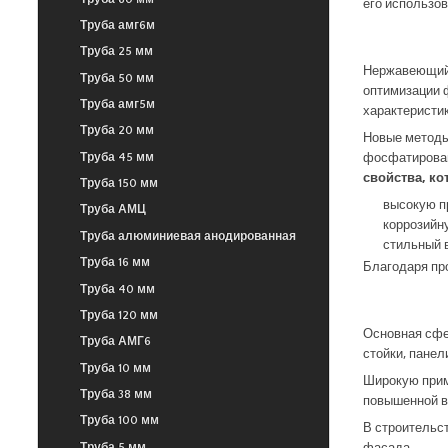
его использо
Труба амг6м
Труба 25 мм
Нержавеющий 
Труба 50 мм
оптимизации 
Труба амг5м
характеристик
Труба 20 мм
Новые методы
фосфатирован
Труба 45 мм
свойства, к
Труба 150 мм
высокую п
Труба АМЦ
коррозийн
Труба алюминиевая анодированная
стильный 
Труба 16 мм
Благодаря пр
Труба 40 мм
Труба 120 мм
Основная сфер
Труба АМГ6
стойки, панел
Труба 10 мм
Широкую прим
Труба 38 мм
повышенной в
Труба 100 мм
В строительст
фасада.
Труба 5 мм