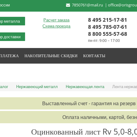
оссии
7850761@mail.ru
|
office@orisgrou
8 495 215-17-81
Расчет заказа
ор металла
8 495 785-07-61
Схема проезда
8 800 555-57-68
р доставки
пн-пт: 9:00 – 17:00
 ПЛАТЕЖА
НАКОПИТЕЛЬНЫЕ СКИДКИ
КОНТАКТЫ
алог
Нержавеющий металл
Нержавеющая лента
Лента нержа
Выставленный счет - гарантия на резерв 
Оплата наличными, картой, без
Оцинкованный лист Rv 5,0-8,