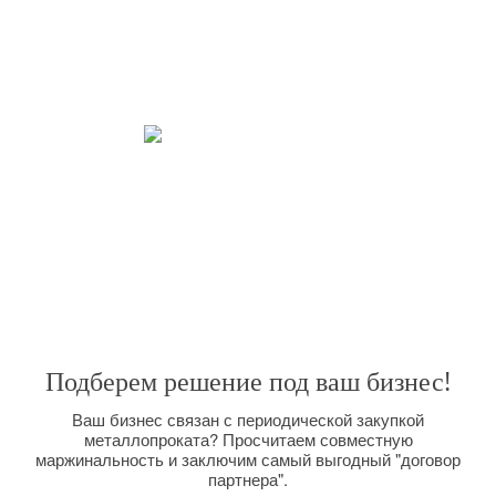
21 век – век скоростей. Наша мобильность – наше кредо. Мы ценим
Ваше время превыше всего. Мы четко следим за работой с нашими
клиентами. Стараемся сделать Вашу работу с нами приятной и
взаимовыгодной.
Закрываем все потребности.
Широкий спектр услуг, позволяет решить любую поставленную
задачу. Вас интересуют поставки металлопроката большим оптом на
долговременной основе? Мы сможем организовать их для Вас,
размещая заказы прямо на комбинате и выполняя вагонную отгрузку.
Подберем решение под ваш бизнес!
Ваш бизнес связан с периодической закупкой
металлопроката? Просчитаем совместную
маржинальность и заключим самый выгодный "договор
партнера".