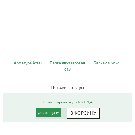
Арматура Ат800
Балка двутавровая
Балка ст09г2с
ст3
Похожие товары
Сетка сварная н/у;50х50х1,4
узнать цену