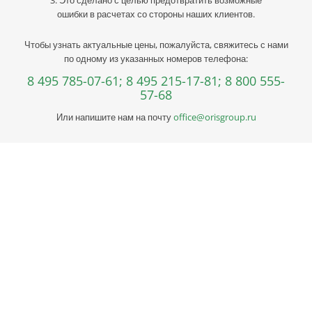
ошибки в расчетах со стороны наших клиентов.
Чтобы узнать актуальные цены, пожалуйста, свяжитесь с нами
по одному из указанных номеров телефона:
8 495 785-07-61;
8 495 215-17-81;
8 800 555-
57-68
Или напишите нам на почту
office@orisgroup.ru
Профессиональная консультация по выбору
металла
Профессиональная консультация по выбору металла с
учетом сферы деятельности, индивидуальное решение под
ваш запрос. Поможем скомплектовать заказ и сэкономить!