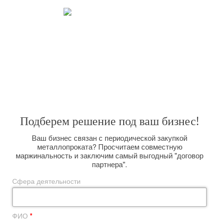
Закрываем все потребности.
Широкий спектр услуг, позволяет решить любую поставленную
задачу. Вас интересуют поставки металлопроката большим оптом на
долговременной основе? Мы сможем организовать их для Вас,
размещая заказы прямо на комбинате и выполняя вагонную отгрузку.
Подберем решение под ваш бизнес!
Ваш бизнес связан с периодической закупкой
металлопроката? Просчитаем совместную
маржинальность и заключим самый выгодный "договор
партнера".
Сфера деятельности
ФИО
*