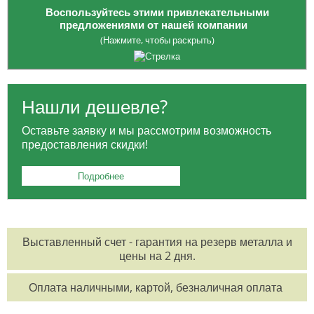
Воспользуйтесь этими привлекательными
предложениями от нашей компании
(Нажмите, чтобы раскрыть)
Опция приобретения
ЗАГОТОВОК
: платите только за
необходимый вам объем, избегая лишних расходов на весь товар.
Нашли дешевле?
Для жителей Москвы:
БЕСПЛАТНАЯ ДОСТАВКА
в районе МКАД и
Оставьте заявку и мы рассмотрим возможность
ТТК для заказов от 100 тысяч рублей.
предоставления скидки!
Для заказчиков из регионов:
БЕСПЛАТНАЯ ДОСТАВКА
до
выбранной вами транспортной компании.
Подробнее
Возможность оформления заказа
КРУГЛОСУТОЧНО
по
телефонам:
8 495 785-07-61
,
8 495 215-17-81
,
8 800 555-57-68
Выставленный счет - гарантия на резерв металла и
или по электронной почте
office@orisgroup.ru
цены на 2 дня.
БЕСПЛАТНЫЙ ЗАЕЗД
на складскую территорию для клиентов "ТПК
Оплата наличными, картой, безналичная оплата
Союз-Орис".