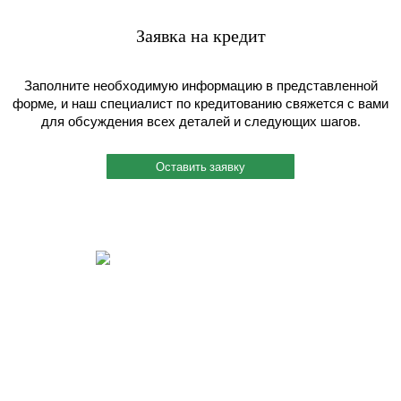
Заявка на кредит
Заполните необходимую информацию в представленной
форме, и наш специалист по кредитованию свяжется с вами
для обсуждения всех деталей и следующих шагов.
Оставить заявку
Быстрый и индивидуальный сервис.
Каждому клиенту присваивается индивидуальный менеджер, и работу
он ведет четко и согласованно. Вы можете связаться с ним по
мобильному телефону, даже когда этот менеджер на производстве
или на выезде. Также мы помогаем решить вопросы по поставкам
металлопроката в нужный Вам срок.