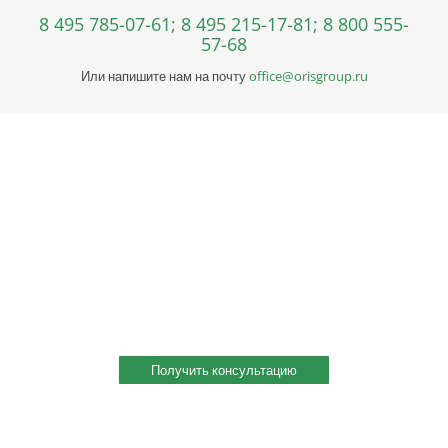
8 495 785-07-61;
8 495 215-17-81;
8 800 555-
57-68
Или напишите нам на почту
office@orisgroup.ru
Профессиональная консультация по выбору
металла
Профессиональная консультация по выбору металла с
учетом сферы деятельности, индивидуальное решение под
ваш запрос. Поможем скомплектовать заказ и сэкономить!
Получить консультацию