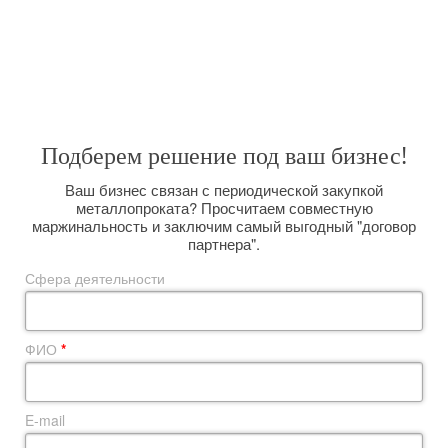
Широкий спектр услуг, позволяет решить любую поставленную
задачу. Вас интересуют поставки металлопроката большим оптом на
долговременной основе? Мы сможем организовать их для Вас,
размещая заказы прямо на комбинате и выполняя вагонную отгрузку.
Подберем решение под ваш бизнес!
Ваш бизнес связан с периодической закупкой
металлопроката? Просчитаем совместную
маржинальность и заключим самый выгодный "договор
партнера".
Сфера деятельности
ФИО
*
E-mail