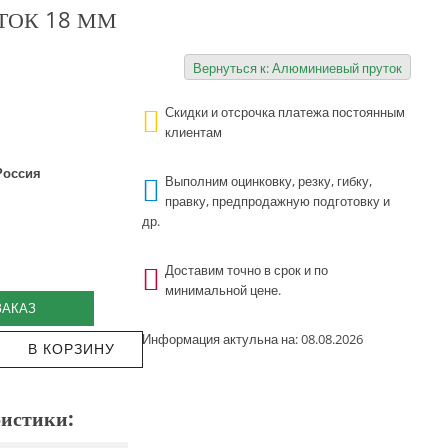
ОК 18 ММ
Вернуться к: Алюминиевый пруток
Скидки и отсрочка платежа постоянным
клиентам
Россия
Выполним оцинковку, резку, гибку,
правку, предпродажную подготовку и
др.
Доставим точно в срок и по
минимальной цене.
ЗАКАЗ
Информация актульна на: 08.08.2026
истики: