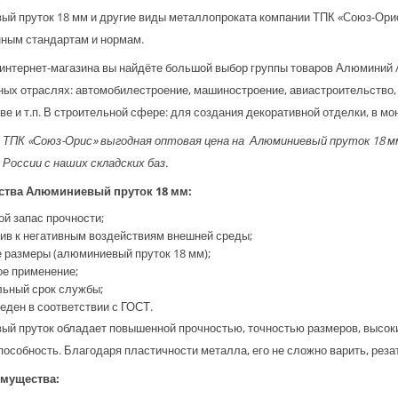
й пруток 18 мм и другие виды металлопроката компании ТПК «Союз-Орис
ным стандартам и нормам.
 интернет-магазина вы найдёте большой выбор группы товаров Алюминий
ых отраслях: автомобилестроение, машиностроение, авиастроительство, 
ве и т.п. В строительной сфере: для создания декоративной отделки, в мо
 ТПК «Союз-Орис» выгодная оптовая цена на Алюминиевый пруток 18 
 России с наших складских баз.
тва Алюминиевый пруток 18 мм:
ой запас прочности;
чив к негативным воздействиям внешней среды;
е размеры (алюминиевый пруток 18 мм);
ое применение;
льный срок службы;
веден в соответствии с ГОСТ.
й пруток обладает повышенной прочностью, точностью размеров, высоки
особность. Благодаря пластичности металла, его не сложно варить, реза
мущества: