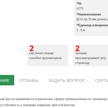
*
№
6273
*
Наименование
Д16т кр.70 мм длина 2
*
Единица измерени
2 - 6 м
2
2
раз этот товар
человек
сегодня просмотрели
просматривает эту
страницу
НИЕ
ОТЗЫВЫ
ЗАДАТЬ ВОПРОС
СЕРТ
й пруток применяется в различных сферах промышленности, производств
 устойчивость к пожарам, коррозии, простой монтаж.