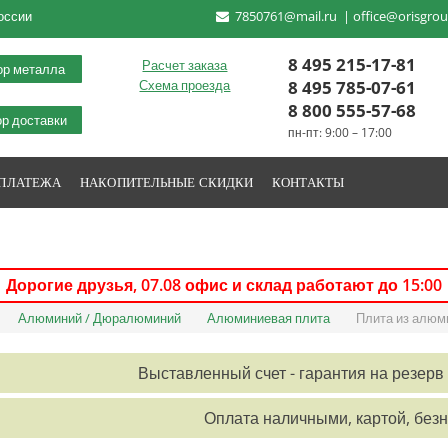
оссии
7850761@mail.ru
|
office@orisgrou
8 495 215-17-81
Расчет заказа
ор металла
8 495 785-07-61
Схема проезда
8 800 555-57-68
р доставки
пн-пт: 9:00 – 17:00
 ПЛАТЕЖА
НАКОПИТЕЛЬНЫЕ СКИДКИ
КОНТАКТЫ
Дорогие друзья,
07.08
офис и склад работают до 15:00
Алюминий / Дюралюминий
Алюминиевая плита
Плита из алюм
Выставленный счет - гарантия на резерв 
Оплата наличными, картой, без