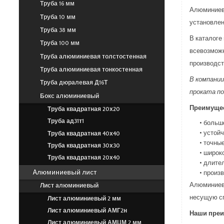
Труба 16 мм
Алюминиевы
Труба 10 мм
установлен
Труба 38 мм
В каталоге
Труба 100 мм
всевозможн
Труба алюминиевая толстостенная
производст
Труба алюминиевая тонкостенная
В компании
Труба дюралевая Д16Т
проката по
Бокс алюминиевый
Преимущес
Труба квадратная 20х20
• больш
Труба ад31т1
• устой
Труба квадратная 40х40
• точны
Труба квадратная 30х30
• широк
Труба квадратная 20х40
• длите
• произ
Алюминиевый лист
Алюминиевы
Лист алюминиевый
несущую сп
Лист алюминиевый 2 мм
Лист алюминиевый АМГ2н
Наши преи
Лист алюминиевый АМЦМ 2 мм