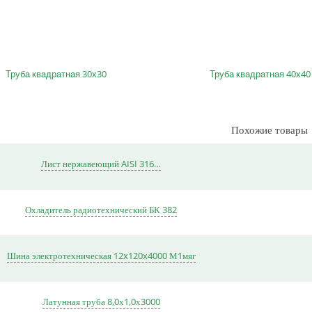
Труба квадратная 30х30
Труба квадратная 40х40
Похожие товары
Лист нержавеющий AISI 316…
Охладитель радиотехнический БК 382
Шина электротехническая 12x120x4000 М1мяг
Латунная труба 8,0х1,0х3000