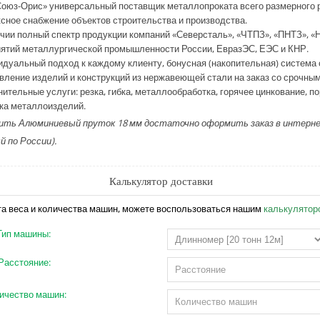
Союз-Орис» универсальный поставщик металлопроката всего размерного р
сное снабжение объектов строительства и производства.
ичии полный спектр продукции компаний «Северсталь», «ЧТПЗ», «ПНТЗ», «
ятий металлургической промышленности России, ЕвразЭС, ЕЭС и КНР.
идуальный подход к каждому клиенту, бонусная (накопительная) система 
овление изделий и конструкций из нержавеющей стали на заказ со срочны
нительные услуги: резка, гибка, металлообработка, горячее цинкование, 
ка металлоизделий.
ть Алюминиевый пруток 18 мм достаточно оформить заказ в интернет м
 по России).
Калькулятор доставки
та веса и количества машин, можете воспользоваться нашим
калькулятор
Тип машины:
Расстояние:
ичество машин: