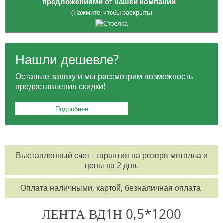
предложениями от нашей компании
(Нажмите, чтобы раскрыть)
Опция приобретения
ЗАГОТОВОК
: платите только за
необходимый вам объем, избегая лишних расходов на весь товар.
Нашли дешевле?
Для жителей Москвы:
БЕСПЛАТНАЯ ДОСТАВКА
в районе МКАД и
Оставьте заявку и мы рассмотрим возможность
ТТК для заказов от 100 тысяч рублей.
предоставления скидки!
Для заказчиков из регионов:
БЕСПЛАТНАЯ ДОСТАВКА
до
выбранной вами транспортной компании.
Подробнее
Возможность оформления заказа
КРУГЛОСУТОЧНО
по
телефонам:
8 495 785-07-61
,
8 495 215-17-81
,
8 800 555-57-68
Выставленный счет - гарантия на резерв металла и
или по электронной почте
office@orisgroup.ru
цены на 2 дня.
БЕСПЛАТНЫЙ ЗАЕЗД
на складскую территорию для клиентов "ТПК
Оплата наличными, картой, безналичная оплата
Союз-Орис".
ЛЕНТА ВД1Н 0,5*1200