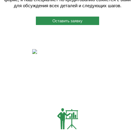
для обсуждения всех деталей и следующих шагов.
Оставить заявку
Быстрый и индивидуальный сервис.
Каждому клиенту присваивается индивидуальный менеджер, и работу
он ведет четко и согласованно. Вы можете связаться с ним по
мобильному телефону, даже когда этот менеджер на производстве
или на выезде. Также мы помогаем решить вопросы по поставкам
металлопроката в нужный Вам срок.