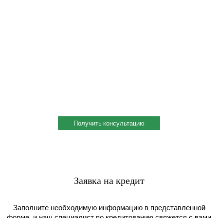
Профессиональная консультация по выбору
металла
Профессиональная консультация по выбору металла с
учетом сферы деятельности, индивидуальное решение под
ваш запрос. Поможем скомплектовать заказ и сэкономить!
Получить консультацию
Заявка на кредит
Заполните необходимую информацию в представленной
форме, и наш специалист по кредитованию свяжется с вами