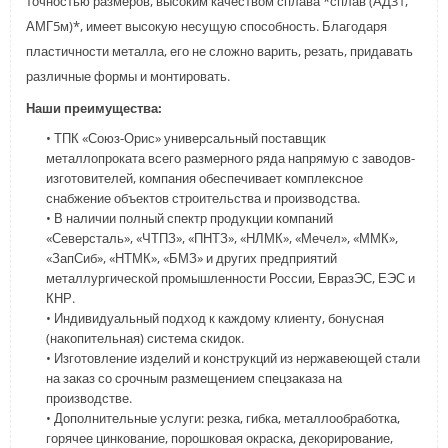
точностью размеров, высоким качеством сплава *сплав (АД31,
АМГ5м)*, имеет высокую несущую способность. Благодаря
пластичности металла, его не сложно варить, резать, придавать
различные формы и монтировать.
Наши преимущества:
• ТПК «Союз-Орис» универсальный поставщик
металлопроката всего размерного ряда напрямую с заводов-
изготовителей, компания обеспечивает комплексное
снабжение объектов строительства и производства.
• В наличии полный спектр продукции компаний
«Северсталь», «ЧТПЗ», «ПНТЗ», «НЛМК», «Мечел», «ММК»,
«ЗапСиб», «НТМК», «БМЗ» и других предприятий
металлургической промышленности России, ЕвразЭС, ЕЭС и
КНР.
• Индивидуальный подход к каждому клиенту, бонусная
(накопительная) система скидок.
• Изготовление изделий и конструкций из нержавеющей стали
на заказ со срочным размещением спецзаказа на
производстве.
• Дополнительные услуги: резка, гибка, металлообработка,
горячее цинкование, порошковая окраска, декорирование,