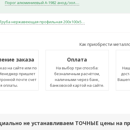
Порог алюминиевый А-1982 анод./зол.…
Труба нержавеющая профильная 200х100х5…
Как приобрести металл
ение заказа
Оплата
каз на сайте или по
На выбор три способа:
Наш
 Менеджер пришлет
безналичным расчётом,
дост
тронной почте счет
наличными через банк,
Вашего
я оплаты.
банковской картой на сайте.
циально не устанавливаем ТОЧНЫЕ цены на п