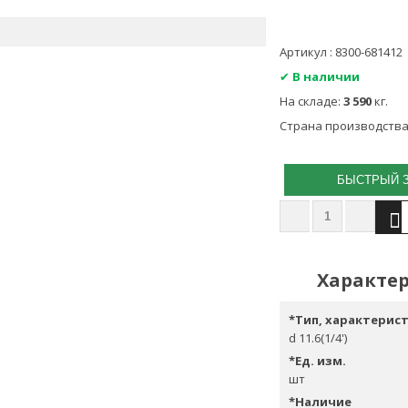
Артикул : 8300-681412
✔
В наличии
На складе:
3 590
кг.
Страна производства
БЫСТРЫЙ 
Характер
*
Тип, характерис
d 11.6(1/4')
*
Ед. изм.
шт
*
Наличие