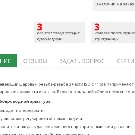
В наличии, на заказ
3
3
раз этот товар сегодня
человек просматрива
просмотрели
эту страницу
НИЕ
ОТЗЫВЫ
ЗАДАТЬ ВОПРОС
СЕРТИ
авеющий шаровый резьба-резьба 3 части ISO d 11.6(1/4') применяют
ирования жидкости или газа. В группе компаний «Орис» в Москве мо
бопроводной арматуры:
я: идет на перекрытия;
рующая: для регулировки объемов подачи;
ранительная: для удаления лишнего пара при повышении давления;
делительная: отводы, тройники, переходники.