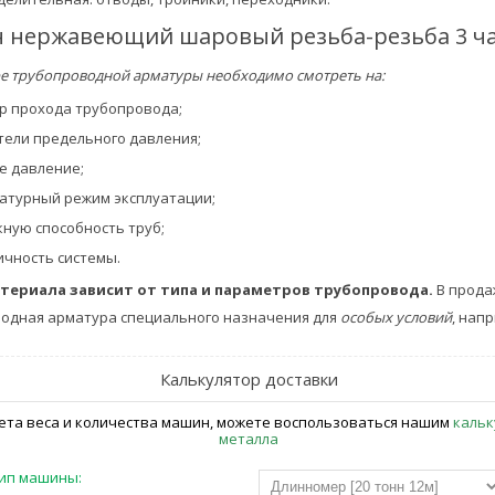
 нержавеющий шаровый резьба-резьба 3 части
е трубопроводной арматуры необходимо смотреть на:
р прохода трубопровода;
тели предельного давления;
е давление;
атурный режим эксплуатации;
кную способность труб;
ичность системы.
териала зависит от типа и параметров трубопровода.
В прода
одная арматура специального назначения для
особых условий
, нап
Калькулятор доставки
ета веса и количества машин, можете воспользоваться нашим
каль
металла
ип машины: