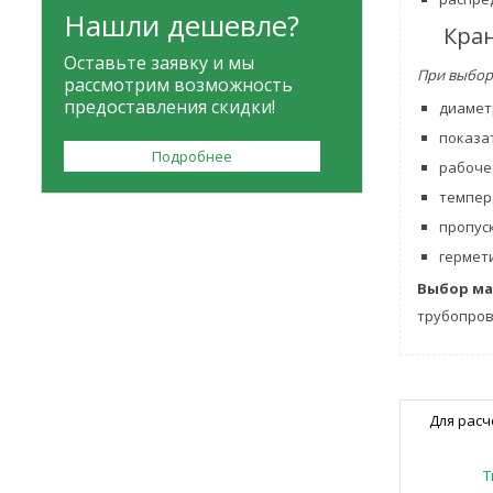
Нашли дешевле?
Кран
Оставьте заявку и мы
При выбор
рассмотрим возможность
предоставления скидки!
диамет
показа
Подробнее
рабоче
темпер
пропус
гермет
Выбор ма
трубопров
Для расч
Т