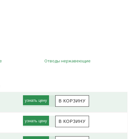
е
Отводы нержавеющие
ы
узнать цену
узнать цену