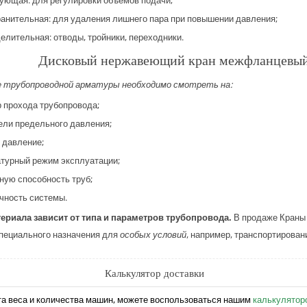
ующая: для регулировки объемов подачи;
анительная: для удаления лишнего пара при повышении давления;
елительная: отводы, тройники, переходники.
Дисковый нержавеющий кран межфланцевый 
е трубопроводной арматуры необходимо смотреть на:
 прохода трубопровода;
ели предельного давления;
 давление;
турный режим эксплуатации;
ную способность труб;
чность системы.
ериала зависит от типа и параметров трубопровода.
В продаже Краны 
пециального назначения для
особых условий
, например, транспортирован
Калькулятор доставки
та веса и количества машин, можете воспользоваться нашим
калькулятор