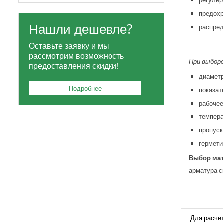
регулир
предохр
Нашли дешевле?
распред
Оставьте заявку и мы
рассмотрим возможность
При выбор
предоставления скидки!
диаметр
Подробнее
показат
рабочее
темпера
пропуск
гермети
Выбор мат
арматура с
Для расче