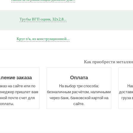
Трубы ВГП оцинк, 32х2,8…
Круг г/к, из конструкционной…
Как приобрести металло
ение заказа
Оплата
каз на сайте или по
На выбор три способа:
На
енеджер пришлет вам
безналичным расчётом, наличными
доставк
нной почте счет для
через банк, банковской картой на
груза 
оплаты.
сайте.