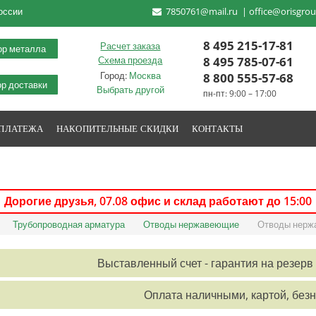
оссии
7850761@mail.ru
|
office@orisgrou
8 495 215-17-81
Расчет заказа
ор металла
8 495 785-07-61
Схема проезда
Город:
Москва
8 800 555-57-68
р доставки
Выбрать другой
пн-пт: 9:00 – 17:00
 ПЛАТЕЖА
НАКОПИТЕЛЬНЫЕ СКИДКИ
КОНТАКТЫ
Дорогие друзья,
07.08
офис и склад работают до 15:00
Трубопроводная арматура
Отводы нержавеющие
Отводы нерж
Выставленный счет - гарантия на резерв 
Оплата наличными, картой, без