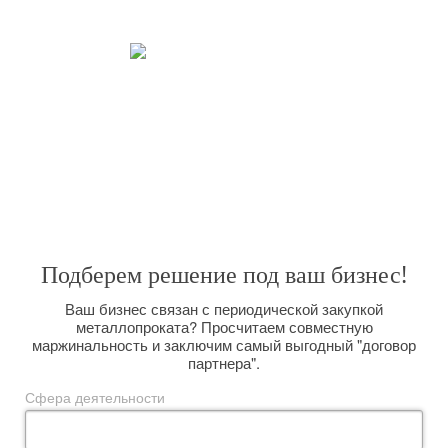
взаимовыгодной.
Закрываем все потребности.
Широкий спектр услуг, позволяет решить любую поставленную
задачу. Вас интересуют поставки металлопроката большим оптом на
долговременной основе? Мы сможем организовать их для Вас,
размещая заказы прямо на комбинате и выполняя вагонную отгрузку.
Подберем решение под ваш бизнес!
Ваш бизнес связан с периодической закупкой
металлопроката? Просчитаем совместную
маржинальность и заключим самый выгодный "договор
партнера".
Сфера деятельности