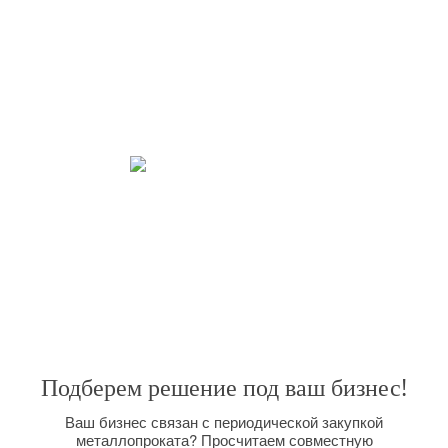
Вы экономите свое время, выполняя необходимые
задачи.
21 век – век скоростей. Наша мобильность – наше кредо. Мы ценим
Ваше время превыше всего. Мы четко следим за работой с нашими
клиентами. Стараемся сделать Вашу работу с нами приятной и
взаимовыгодной.
Закрываем все потребности.
Широкий спектр услуг, позволяет решить любую поставленную
задачу. Вас интересуют поставки металлопроката большим оптом на
долговременной основе? Мы сможем организовать их для Вас,
размещая заказы прямо на комбинате и выполняя вагонную отгрузку.
Подберем решение под ваш бизнес!
Ваш бизнес связан с периодической закупкой
металлопроката? Просчитаем совместную