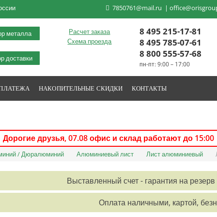
оссии
7850761@mail.ru
|
office@orisgrou
8 495 215-17-81
Расчет заказа
ор металла
8 495 785-07-61
Схема проезда
8 800 555-57-68
р доставки
пн-пт: 9:00 – 17:00
 ПЛАТЕЖА
НАКОПИТЕЛЬНЫЕ СКИДКИ
КОНТАКТЫ
Дорогие друзья,
07.08
офис и склад работают до 15:00
иний / Дюралюминий
Алюминиевый лист
Лист алюминиевый
Выставленный счет - гарантия на резерв 
Оплата наличными, картой, без