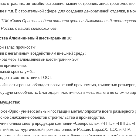
ых отраслях: автомобилестроение, машиностроение, авиастроительство, 
ве и т.п. В строительной сфере: для создания декоративной отделки, в мо
 ТПК «Союз-Орис» выгодная оптовая цена на Алюминиевый шестигранн
 России с наших складских баз.
тва Алюминиевый шестигранник 30:
ой запас прочности;
чив к негативным воздействиям внешней среды;
е размеры (алюминиевый шестигранник 30);
ое применение;
льный срок службы;
веден в соответствии с ГОСТ.
й шестигранник обладает повышенной прочностью, точностью размеров, 
сущую способность. Благодаря пластичности металла, его не сложно вар
мущества:
Союз-Орис» универсальный поставщик металлопроката всего размерного р
сное снабжение объектов строительства и производства.
ичии полный спектр продукции компаний «Северсталь», «ЧТПЗ», «ПНТЗ», «
ятий металлургической промышленности России, ЕвразЭС, ЕЭС и КНР.
идуальный подход к каждому клиенту, бонусная (накопительная) система 