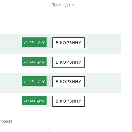
Труба ад31т1
узнать цену
узнать цену
узнать цену
узнать цену
прокат