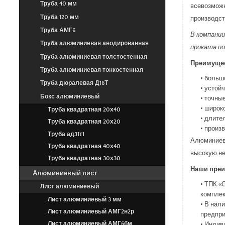
Труба 40 мм
всевозможн
производст
Труба 120 мм
Труба АМГ6
В компании
Труба алюминиевая анодированная
проката по
Труба алюминиевая толстостенная
Преимущес
Труба алюминиевая тонкостенная
• больш
Труба дюралевая Д16Т
• устой
• точны
Бокс алюминиевый
• широк
Труба квадратная 20х40
• длите
Труба квадратная 20х20
• произ
Труба ад31т1
Алюминиевы
Труба квадратная 40х40
высокую не
Труба квадратная 30х30
Наши преи
Алюминиевый лист
• ТПК «
Лист алюминиевый
комплек
Лист алюминиевый 3 мм
• В нал
Лист алюминиевый АМГ2н2р
предпри
• Индив
Лист алюминиевый АМГ6бм