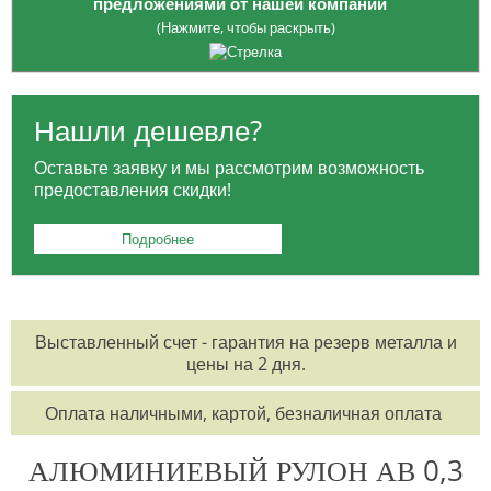
предложениями от нашей компании
(Нажмите, чтобы раскрыть)
Опция приобретения
ЗАГОТОВОК
: платите только за
необходимый вам объем, избегая лишних расходов на весь товар.
Нашли дешевле?
Для жителей Москвы:
БЕСПЛАТНАЯ ДОСТАВКА
в районе МКАД и
Оставьте заявку и мы рассмотрим возможность
ТТК для заказов от 100 тысяч рублей.
предоставления скидки!
Для заказчиков из регионов:
БЕСПЛАТНАЯ ДОСТАВКА
до
выбранной вами транспортной компании.
Подробнее
Возможность оформления заказа
КРУГЛОСУТОЧНО
по
телефонам:
8 495 785-07-61
,
8 495 215-17-81
,
8 800 555-57-68
Выставленный счет - гарантия на резерв металла и
или по электронной почте
office@orisgroup.ru
цены на 2 дня.
БЕСПЛАТНЫЙ ЗАЕЗД
на складскую территорию для клиентов "ТПК
Оплата наличными, картой, безналичная оплата
Союз-Орис".
АЛЮМИНИЕВЫЙ РУЛОН АВ 0,3