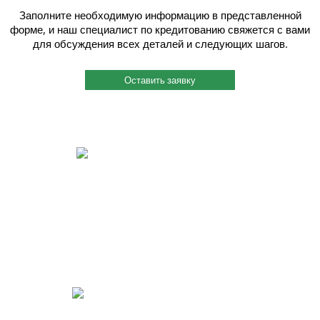
Заполните необходимую информацию в представленной
форме, и наш специалист по кредитованию свяжется с вами
для обсуждения всех деталей и следующих шагов.
Оставить заявку
Быстрый и индивидуальный сервис.
Каждому клиенту присваивается индивидуальный менеджер, и работу
он ведет четко и согласованно. Вы можете связаться с ним по
мобильному телефону, даже когда этот менеджер на производстве
или на выезде. Также мы помогаем решить вопросы по поставкам
металлопроката в нужный Вам срок.
Реализация идей для Вашего бизнеса.