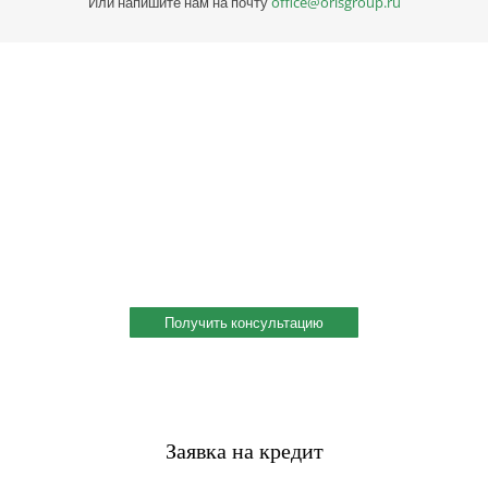
Или напишите нам на почту
office@orisgroup.ru
Профессиональная консультация по выбору
металла
Профессиональная консультация по выбору металла с
учетом сферы деятельности, индивидуальное решение под
ваш запрос. Поможем скомплектовать заказ и сэкономить!
Получить консультацию
Заявка на кредит