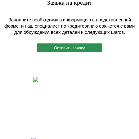
Заявка на кредит
Заполните необходимую информацию в представленной
форме, и наш специалист по кредитованию свяжется с вами
для обсуждения всех деталей и следующих шагов.
Оставить заявку
Быстрый и индивидуальный сервис.
Каждому клиенту присваивается индивидуальный менеджер, и работу
он ведет четко и согласованно. Вы можете связаться с ним по
мобильному телефону, даже когда этот менеджер на производстве
или на выезде. Также мы помогаем решить вопросы по поставкам
металлопроката в нужный Вам срок.