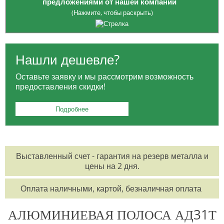
предложениями от нашей компании
(Нажмите, чтобы раскрыть)
Опция приобретения
ЗАГОТОВОК
: платите только за
необходимый вам объем, избегая лишних расходов на весь товар.
Нашли дешевле?
Для жителей Москвы:
БЕСПЛАТНАЯ ДОСТАВКА
в районе МКАД и
Оставьте заявку и мы рассмотрим возможность
ТТК для заказов от 100 тысяч рублей.
предоставления скидки!
Для заказчиков из регионов:
БЕСПЛАТНАЯ ДОСТАВКА
до
выбранной вами транспортной компании.
Подробнее
Возможность оформления заказа
КРУГЛОСУТОЧНО
по
телефонам:
8 495 785-07-61
,
8 495 215-17-81
,
8 800 555-57-68
Выставленный счет - гарантия на резерв металла и
или по электронной почте
office@orisgroup.ru
цены на 2 дня.
БЕСПЛАТНЫЙ ЗАЕЗД
на складскую территорию для клиентов "ТПК
Оплата наличными, картой, безналичная оплата
Союз-Орис".
АЛЮМИНИЕВАЯ ПОЛОСА АД31Т