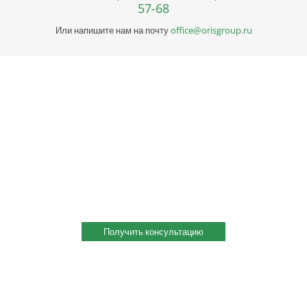
57-68
Или напишите нам на почту
office@orisgroup.ru
Профессиональная консультация по выбору
металла
Профессиональная консультация по выбору металла с
учетом сферы деятельности, индивидуальное решение под
ваш запрос. Поможем скомплектовать заказ и сэкономить!
Получить консультацию