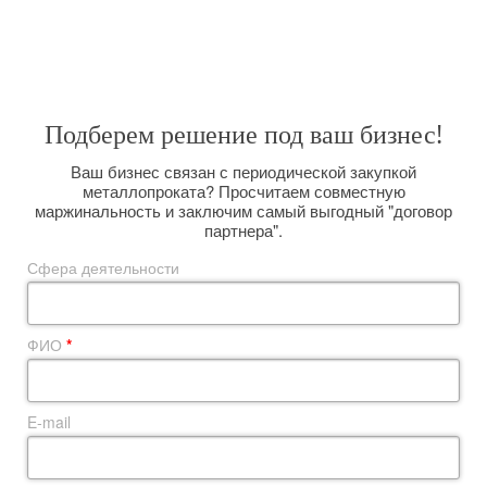
задачу. Вас интересуют поставки металлопроката большим оптом на
долговременной основе? Мы сможем организовать их для Вас,
размещая заказы прямо на комбинате и выполняя вагонную отгрузку.
Подберем решение под ваш бизнес!
Ваш бизнес связан с периодической закупкой
металлопроката? Просчитаем совместную
маржинальность и заключим самый выгодный "договор
партнера".
Сфера деятельности
ФИО
*
E-mail