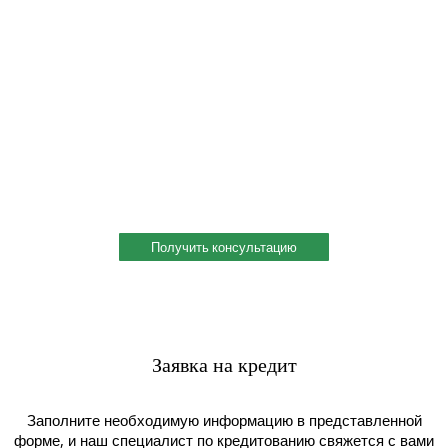
Профессиональная консультация по выбору
металла
Профессиональная консультация по выбору металла с
учетом сферы деятельности, индивидуальное решение под
ваш запрос. Поможем скомплектовать заказ и сэкономить!
Получить консультацию
Заявка на кредит
Заполните необходимую информацию в представленной
форме, и наш специалист по кредитованию свяжется с вами