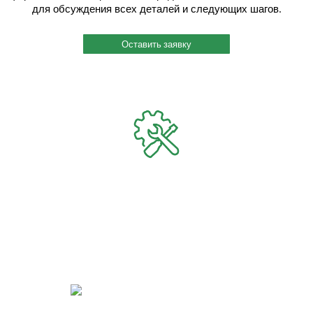
для обсуждения всех деталей и следующих шагов.
Оставить заявку
Быстрый и индивидуальный сервис.
Каждому клиенту присваивается индивидуальный менеджер, и работу
он ведет четко и согласованно. Вы можете связаться с ним по
мобильному телефону, даже когда этот менеджер на производстве
или на выезде. Также мы помогаем решить вопросы по поставкам
металлопроката в нужный Вам срок.
Реализация идей для Вашего бизнеса.