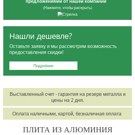
предложениями от нашей компании
(Нажмите, чтобы раскрыть)
Опция приобретения
ЗАГОТОВОК
: платите только за
необходимый вам объем, избегая лишних расходов на весь товар.
Нашли дешевле?
Для жителей Москвы:
БЕСПЛАТНАЯ ДОСТАВКА
в районе МКАД и
Оставьте заявку и мы рассмотрим возможность
ТТК для заказов от 100 тысяч рублей.
предоставления скидки!
Для заказчиков из регионов:
БЕСПЛАТНАЯ ДОСТАВКА
до
выбранной вами транспортной компании.
Подробнее
Возможность оформления заказа
КРУГЛОСУТОЧНО
по
телефонам:
8 495 785-07-61
,
8 495 215-17-81
,
8 800 555-57-68
Выставленный счет - гарантия на резерв металла и
или по электронной почте
office@orisgroup.ru
цены на 2 дня.
БЕСПЛАТНЫЙ ЗАЕЗД
на складскую территорию для клиентов "ТПК
Оплата наличными, картой, безналичная оплата
Союз-Орис".
ПЛИТА ИЗ АЛЮМИНИЯ