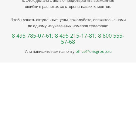
3. Это сделано с целью предотвратить возможные
ошибки в расчетах со стороны наших клиентов.
Чтобы узнать актуальные цены, пожалуйста, свяжитесь с нами
по одному из указанных номеров телефона:
8 495 785-07-61;
8 495 215-17-81;
8 800 555-
57-68
Или напишите нам на почту
office@orisgroup.ru
Профессиональная консультация по выбору
металла
Профессиональная консультация по выбору металла с
учетом сферы деятельности, индивидуальное решение под
ваш запрос. Поможем скомплектовать заказ и сэкономить!