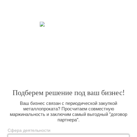
Ваше время превыше всего. Мы четко следим за работой с нашими
клиентами. Стараемся сделать Вашу работу с нами приятной и
взаимовыгодной.
Закрываем все потребности.
Широкий спектр услуг, позволяет решить любую поставленную
задачу. Вас интересуют поставки металлопроката большим оптом на
долговременной основе? Мы сможем организовать их для Вас,
размещая заказы прямо на комбинате и выполняя вагонную отгрузку.
Подберем решение под ваш бизнес!
Ваш бизнес связан с периодической закупкой
металлопроката? Просчитаем совместную
маржинальность и заключим самый выгодный "договор
партнера".
Сфера деятельности