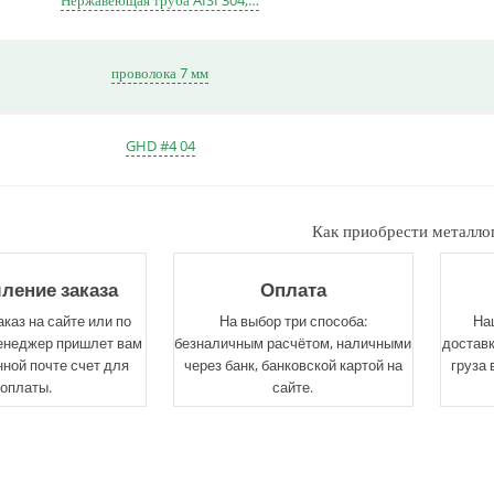
проволока 7 мм
GHD #4 04
Как приобрести металло
ение заказа
Оплата
каз на сайте или по
На выбор три способа:
На
енеджер пришлет вам
безналичным расчётом, наличными
доставк
нной почте счет для
через банк, банковской картой на
груза 
оплаты.
сайте.