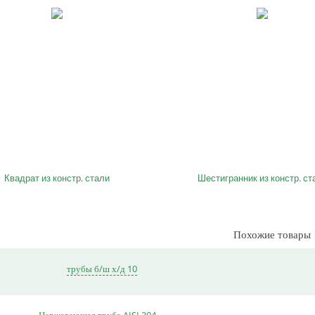
Квадрат из констр. стали
Шестигранник из констр. ст
Похожие товары
трубы б/ш х/д 10
Нержавеющая труба AISI 304,…