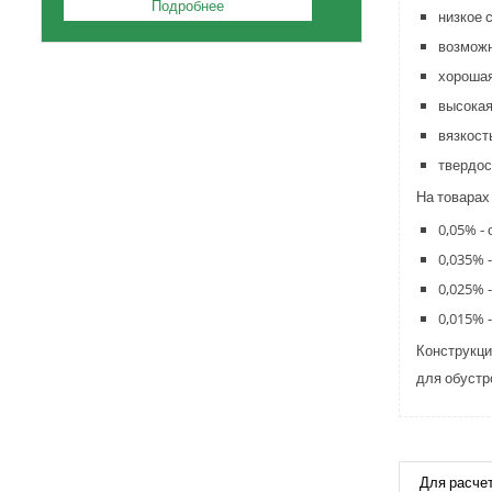
Подробнее
низкое 
возможн
хорошая
высокая
вязкост
твердос
На товарах
0,05% -
0,035% 
0,025% 
0,015% -
Конструкци
для обустр
Для расче