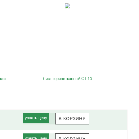
али
Лист горячетканный СТ 10
узнать цену
узнать цену