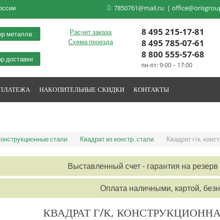
оссии
7850761@mail.ru
|
office@orisgrou
8 495 215-17-81
Расчет заказа
ор металла
8 495 785-07-61
Схема проезда
8 800 555-57-68
р доставки
пн-пт: 9:00 – 17:00
 ПЛАТЕЖА
НАКОПИТЕЛЬНЫЕ СКИДКИ
КОНТАКТЫ
онструкционные стали
Квадрат из констр. стали
Квадрат г/к, конс
Выставленный счет - гарантия на резерв 
Оплата наличными, картой, без
КВАДРАТ Г/К, КОНСТРУКЦИОННА