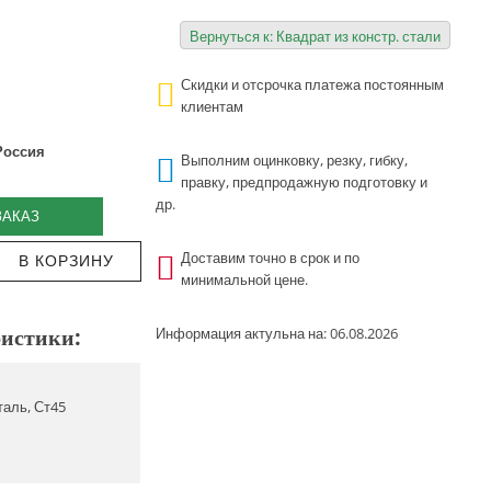
Вернуться к: Квадрат из констр. стали
Скидки и отсрочка платежа постоянным
клиентам
Россия
Выполним оцинковку, резку, гибку,
правку, предпродажную подготовку и
др.
ЗАКАЗ
Доставим точно в срок и по
минимальной цене.
истики:
Информация актульна на: 06.08.2026
сталь, Ст45