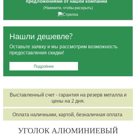
предложениями от нашей компании
(Нажмите, чтобы раскрыть)
Опция приобретения
ЗАГОТОВОК
: платите только за
необходимый вам объем, избегая лишних расходов на весь товар.
Нашли дешевле?
Для жителей Москвы:
БЕСПЛАТНАЯ ДОСТАВКА
в районе МКАД и
Оставьте заявку и мы рассмотрим возможность
ТТК для заказов от 100 тысяч рублей.
предоставления скидки!
Для заказчиков из регионов:
БЕСПЛАТНАЯ ДОСТАВКА
до
выбранной вами транспортной компании.
Подробнее
Возможность оформления заказа
КРУГЛОСУТОЧНО
по
телефонам:
8 495 785-07-61
,
8 495 215-17-81
,
8 800 555-57-68
Выставленный счет - гарантия на резерв металла и
или по электронной почте
office@orisgroup.ru
цены на 2 дня.
БЕСПЛАТНЫЙ ЗАЕЗД
на складскую территорию для клиентов "ТПК
Оплата наличными, картой, безналичная оплата
Союз-Орис".
УГОЛОК АЛЮМИНИЕВЫЙ