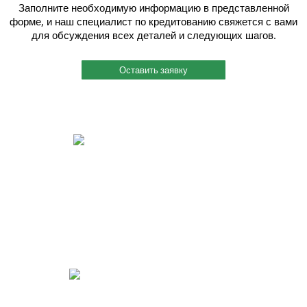
Заполните необходимую информацию в представленной
форме, и наш специалист по кредитованию свяжется с вами
для обсуждения всех деталей и следующих шагов.
Оставить заявку
Быстрый и индивидуальный сервис.
Каждому клиенту присваивается индивидуальный менеджер, и работу
он ведет четко и согласованно. Вы можете связаться с ним по
мобильному телефону, даже когда этот менеджер на производстве
или на выезде. Также мы помогаем решить вопросы по поставкам
металлопроката в нужный Вам срок.
Реализация идей для Вашего бизнеса.