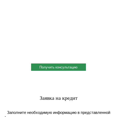
Профессиональная консультация по выбору
металла
Профессиональная консультация по выбору металла с
учетом сферы деятельности, индивидуальное решение под
ваш запрос. Поможем скомплектовать заказ и сэкономить!
Получить консультацию
Заявка на кредит
Заполните необходимую информацию в представленной