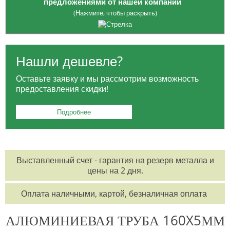
предложениями от нашей компании
(Нажмите, чтобы раскрыть)
Опция приобретения
ЗАГОТОВОК
: платите только за
необходимый вам объем, избегая лишних расходов на весь товар.
Нашли дешевле?
Для жителей Москвы:
БЕСПЛАТНАЯ ДОСТАВКА
в районе МКАД и
Оставьте заявку и мы рассмотрим возможность
ТТК для заказов от 100 тысяч рублей.
предоставления скидки!
Для заказчиков из регионов:
БЕСПЛАТНАЯ ДОСТАВКА
до
выбранной вами транспортной компании.
Подробнее
Возможность оформления заказа
КРУГЛОСУТОЧНО
по
телефонам:
8 495 785-07-61
,
8 495 215-17-81
,
8 800 555-57-68
Выставленный счет - гарантия на резерв металла и
или по электронной почте
office@orisgroup.ru
цены на 2 дня.
БЕСПЛАТНЫЙ ЗАЕЗД
на складскую территорию для клиентов "ТПК
Оплата наличными, картой, безналичная оплата
Союз-Орис".
АЛЮМИНИЕВАЯ ТРУБА 160X5ММ