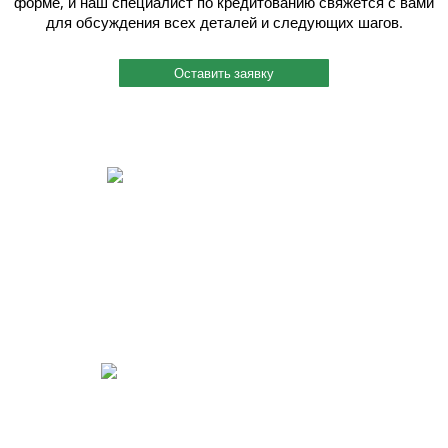
форме, и наш специалист по кредитованию свяжется с вами
для обсуждения всех деталей и следующих шагов.
Оставить заявку
Быстрый и индивидуальный сервис.
Каждому клиенту присваивается индивидуальный менеджер, и работу
он ведет четко и согласованно. Вы можете связаться с ним по
мобильному телефону, даже когда этот менеджер на производстве
или на выезде. Также мы помогаем решить вопросы по поставкам
металлопроката в нужный Вам срок.
Реализация идей для Вашего бизнеса.