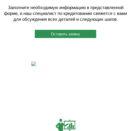
Заполните необходимую информацию в представленной
форме, и наш специалист по кредитованию свяжется с вами
для обсуждения всех деталей и следующих шагов.
Оставить заявку
Быстрый и индивидуальный сервис.
Каждому клиенту присваивается индивидуальный менеджер, и работу
он ведет четко и согласованно. Вы можете связаться с ним по
мобильному телефону, даже когда этот менеджер на производстве
или на выезде. Также мы помогаем решить вопросы по поставкам
металлопроката в нужный Вам срок.