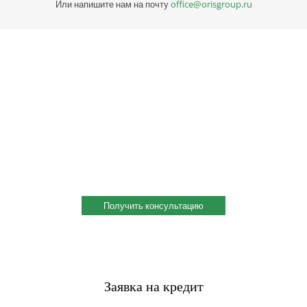
Или напишите нам на почту
office@orisgroup.ru
Профессиональная консультация по выбору
металла
Профессиональная консультация по выбору металла с
учетом сферы деятельности, индивидуальное решение под
ваш запрос. Поможем скомплектовать заказ и сэкономить!
Получить консультацию
Заявка на кредит