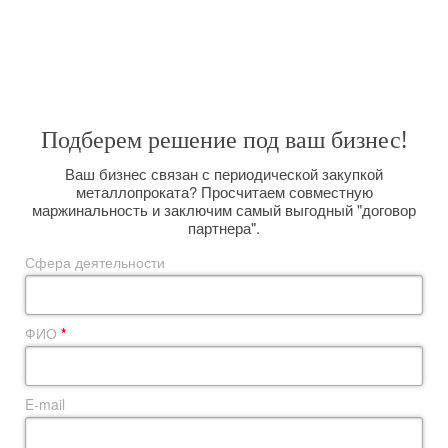
Широкий спектр услуг, позволяет решить любую поставленную
задачу. Вас интересуют поставки металлопроката большим оптом на
долговременной основе? Мы сможем организовать их для Вас,
размещая заказы прямо на комбинате и выполняя вагонную отгрузку.
Подберем решение под ваш бизнес!
Ваш бизнес связан с периодической закупкой
металлопроката? Просчитаем совместную
маржинальность и заключим самый выгодный "договор
партнера".
Сфера деятельности
ФИО
*
E-mail