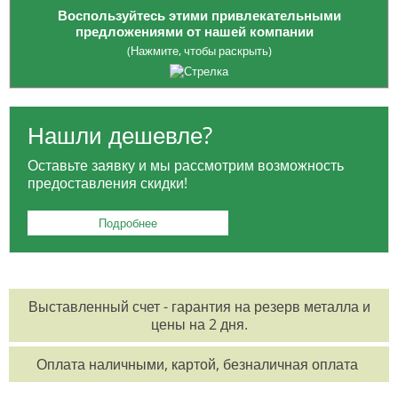
Воспользуйтесь этими привлекательными
предложениями от нашей компании
(Нажмите, чтобы раскрыть)
Опция приобретения
ЗАГОТОВОК
: платите только за
необходимый вам объем, избегая лишних расходов на весь товар.
Нашли дешевле?
Для жителей Москвы:
БЕСПЛАТНАЯ ДОСТАВКА
в районе МКАД и
Оставьте заявку и мы рассмотрим возможность
ТТК для заказов от 100 тысяч рублей.
предоставления скидки!
Для заказчиков из регионов:
БЕСПЛАТНАЯ ДОСТАВКА
до
выбранной вами транспортной компании.
Подробнее
Возможность оформления заказа
КРУГЛОСУТОЧНО
по
телефонам:
8 495 785-07-61
,
8 495 215-17-81
,
8 800 555-57-68
Выставленный счет - гарантия на резерв металла и
или по электронной почте
office@orisgroup.ru
цены на 2 дня.
БЕСПЛАТНЫЙ ЗАЕЗД
на складскую территорию для клиентов "ТПК
Оплата наличными, картой, безналичная оплата
Союз-Орис".