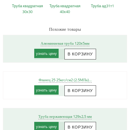
Труба квадратная
Труба квадратная
Труба ад31т1
30х30
40х40
Похожие товары
Алюминиевая труба 120x5мм
узнать цену
Фланец 25 25кгс/см2 (2.5МПа)…
узнать цену
Труба нержавеющая 129х2,5 мм
узнать цену