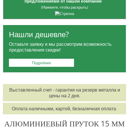
предложениями от нашей компании
(Нажмите, чтобы раскрыть)
Опция приобретения
ЗАГОТОВОК
: платите только за
необходимый вам объем, избегая лишних расходов на весь товар.
Нашли дешевле?
Для жителей Москвы:
БЕСПЛАТНАЯ ДОСТАВКА
в районе МКАД и
Оставьте заявку и мы рассмотрим возможность
ТТК для заказов от 100 тысяч рублей.
предоставления скидки!
Для заказчиков из регионов:
БЕСПЛАТНАЯ ДОСТАВКА
до
выбранной вами транспортной компании.
Подробнее
Возможность оформления заказа
КРУГЛОСУТОЧНО
по
телефонам:
8 495 785-07-61
,
8 495 215-17-81
,
8 800 555-57-68
Выставленный счет - гарантия на резерв металла и
или по электронной почте
office@orisgroup.ru
цены на 2 дня.
БЕСПЛАТНЫЙ ЗАЕЗД
на складскую территорию для клиентов "ТПК
Оплата наличными, картой, безналичная оплата
Союз-Орис".
АЛЮМИНИЕВЫЙ ПРУТОК 15 ММ