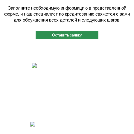
Заполните необходимую информацию в представленной
форме, и наш специалист по кредитованию свяжется с вами
для обсуждения всех деталей и следующих шагов.
Оставить заявку
Быстрый и индивидуальный сервис.
Каждому клиенту присваивается индивидуальный менеджер, и работу
он ведет четко и согласованно. Вы можете связаться с ним по
мобильному телефону, даже когда этот менеджер на производстве
или на выезде. Также мы помогаем решить вопросы по поставкам
металлопроката в нужный Вам срок.
Реализация идей для Вашего бизнеса.