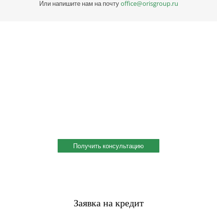
Или напишите нам на почту
office@orisgroup.ru
Профессиональная консультация по выбору
металла
Профессиональная консультация по выбору металла с
учетом сферы деятельности, индивидуальное решение под
ваш запрос. Поможем скомплектовать заказ и сэкономить!
Получить консультацию
Заявка на кредит